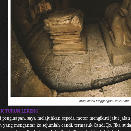
Arca lembu tunggangan Dewa Siwa
IK TURUN LERENG
i penginapan, saya melajuhkan sepeda motor mengikuti jalur jalan
h yang mengantar ke sejumlah candi, termasuk Candi Ijo. Jika sud