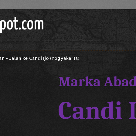
spot.com
an - Jalan ke Candi Ijo (Yogyakarta)
Marka Abad
Candi I