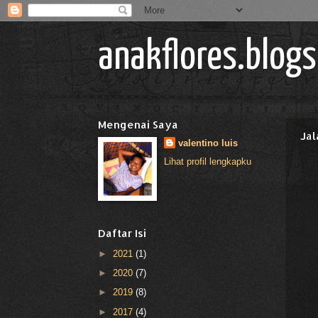
anakflores.blog
Mengenai Saya
Jal
valentino luis
Lihat profil lengkapku
Daftar Isi
►
2021
(1)
►
2020
(7)
►
2019
(8)
►
2017
(4)