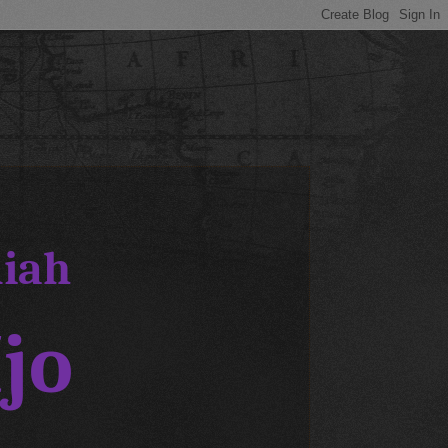
iah
jo