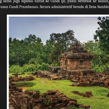
g sama juga dipakai untuk ke Candi Ijo, yakni berbelok ke kanan
asan Candi Prambanan. Secara administratif berada di Desa Sambir