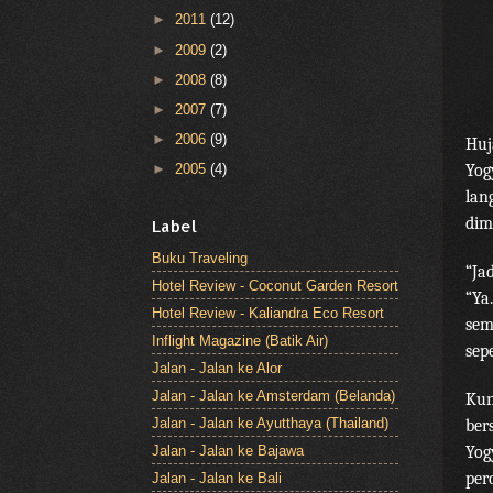
►
2011
(12)
►
2009
(2)
►
2008
(8)
►
2007
(7)
►
2006
(9)
Huj
Yog
►
2005
(4)
lan
dim
Label
Buku Traveling
“Ja
Hotel Review - Coconut Garden Resort
“Ya
Hotel Review - Kaliandra Eco Resort
sem
Inflight Magazine (Batik Air)
sep
Jalan - Jalan ke Alor
Jalan - Jalan ke Amsterdam (Belanda)
Kun
Jalan - Jalan ke Ayutthaya (Thailand)
ber
Yog
Jalan - Jalan ke Bajawa
per
Jalan - Jalan ke Bali