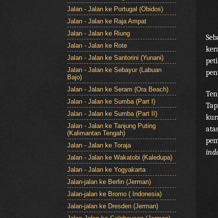
Jalan - Jalan ke Portugal (Obidos)
Jalan - Jalan ke Raja Ampat
Jalan - Jalan ke Riung
Seb
Jalan - Jalan ke Rote
ker
Jalan - Jalan ke Santorini (Yunani)
pet
Jalan - Jalan ke Sebayur (Labuan
pen
Bajo)
Jalan - Jalan ke Seram (Ora Beach)
Ten
Jalan - Jalan ke Sumba (Part I)
Tap
Jalan - Jalan ke Sumba (Part II)
kur
Jalan - Jalan ke Tanjung Puting
ata
(Kalimantan Tengah)
pem
Jalan - Jalan ke Toraja
ind
Jalan - Jalan ke Wakatobi (Kaledupa)
Jalan - Jalan ke Yogyakarta
Jalan-jalan ke Berlin (Jerman)
Jalan-jalan ke Bromo ( Indonesia)
Jalan-jalan ke Dresden (Jerman)