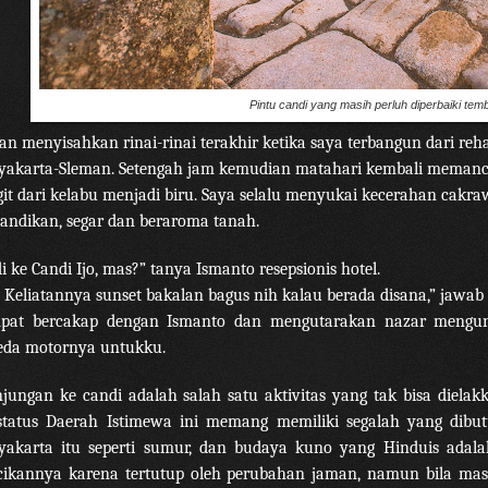
Pintu candi yang masih perluh diperbaiki te
an menyisahkan rinai-rinai terakhir ketika saya terbangun dari reh
yakarta-Sleman. Setengah jam kemudian matahari kembali meman
git dari kelabu menjadi biru. Saya selalu menyukai kecerahan cakr
andikan, segar dan beraroma tanah.
di ke Candi Ijo, mas?” tanya Ismanto resepsionis hotel.
. Keliatannya sunset bakalan bagus nih kalau berada disana,” jawab 
pat bercakap dengan Ismanto dan mengutarakan nazar mengunj
eda motornya untukku.
jungan ke candi adalah salah satu aktivitas yang tak bisa dielak
status Daerah Istimewa ini memang memiliki segalah yang dibut
yakarta itu seperti sumur, dan budaya kuno yang Hinduis adalah
cikannya karena tertutup oleh perubahan jaman, namun bila mas