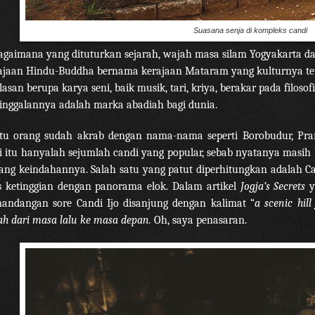
Suasana senja di kompleks candi
agaimana yang dituturkan sejarah, wajah masa silam Yogyakarta d
ajaan Hindu-Buddha bernama kerajaan Mataram yang kulturnya teta
ilasan berupa karya seni, baik musik, tari, kriya, berakar pada filos
inggalannya adalah marka abadiah bagi dunia.
tu orang sudah akrab dengan nama-nama seperti Borobudur, Pra
i itu hanyalah sejumlah candi yang popular, sebab nyatanya masih
ang keindahannya. Salah satu yang patut diperhitungkan adalah Ca
s ketinggian dengan panorama elok. Dalam artikel
Jogja’s Secrets
y
andangan sore Candi Ijo disanjung dengan kalimat “
a scenic hil
ah dari masa lalu ke masa depan.
Oh, saya penasaran.