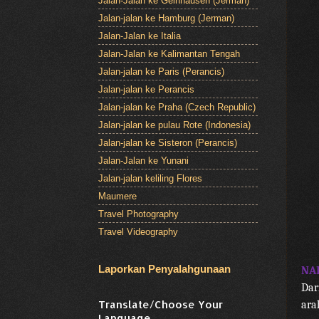
Jalan-Jalan ke Gelnhausen (Jerman)
Jalan-jalan ke Hamburg (Jerman)
Jalan-Jalan ke Italia
Jalan-Jalan ke Kalimantan Tengah
Jalan-jalan ke Paris (Perancis)
Jalan-jalan ke Perancis
Jalan-jalan ke Praha (Czech Republic)
Jalan-jalan ke pulau Rote (Indonesia)
Jalan-jalan ke Sisteron (Perancis)
Jalan-Jalan ke Yunani
Jalan-jalan keliling Flores
Maumere
Travel Photography
Travel Videography
Laporkan Penyalahgunaan
NA
Dar
Translate/Choose Your
ara
Language